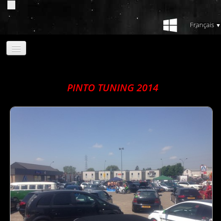
Français
▼
Acceuil
Album photos
▼
PINTO TUNING 2014
Invitation
Configurateur Jantes
Nos partenaires
Contact