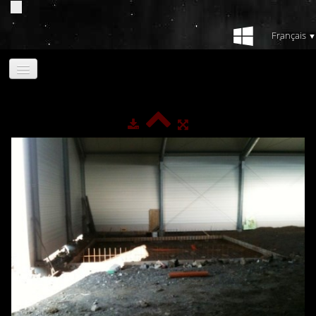
Français
▼
Acceuil
Album photos
▼
Invitation
Configurateur Jantes
Nos partenaires
Contact